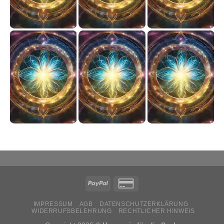
IMPRESSUM
AGB
DATENSCHUTZERKLÄRUNG
WIDERRUFSBELEHRUNG
RECHTLICHER HINWEIS