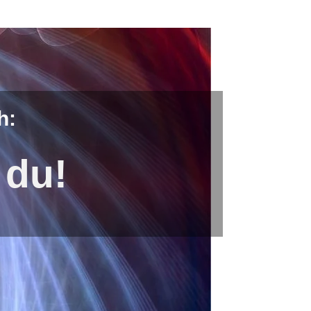
h:
 du!