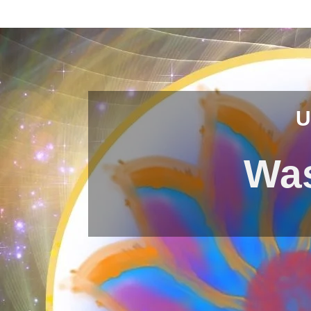
U
Was