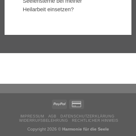
Seelensterne bei meiner
Heilarbeit einsetzen?
IMPRESSUM
AGB
DATENSCHUTZERKLÄRUNG
WIDERRUFSBELEHRUNG
RECHTLICHER HINWEIS
Copyright 2026 ©
Harmonie für die Seele