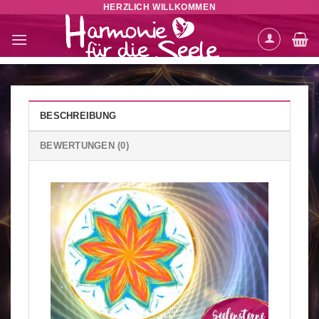
HERZLICH WILLKOMMEN
Zum
Inhalt
springen
BESCHREIBUNG
BEWERTUNGEN (0)