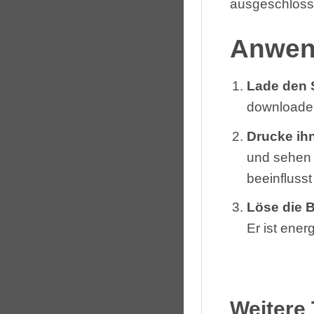
ausgeschloss
Anwen
Lade den 
downloade
Drucke ih
und sehen 
beeinflusst
Löse die 
Er ist ener
Weitere