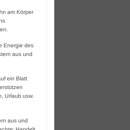
ihn am Körper
ns
en.
ie Energie des
tern aus und
uf ein Blatt
erstützen
n, Urlaub usw.
rn aus und
achte: Handelt