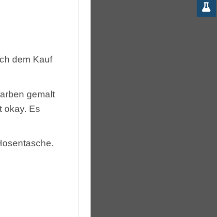
ach dem Kauf
tfarben gemalt
t okay. Es
 Hosentasche.