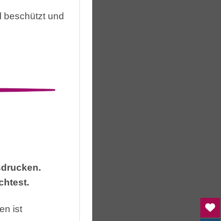
 beschützt und
sdrucken.
chtest.
n ist