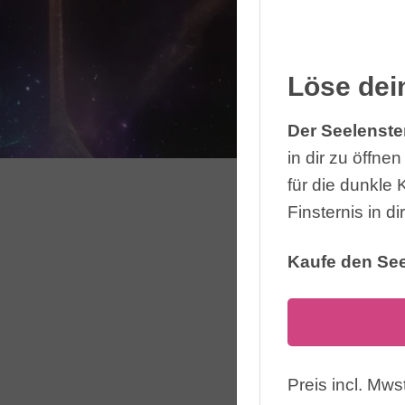
Löse dei
Der Seelenster
in dir zu öffnen
für die dunkle K
Finsternis in d
Kaufe den See
Preis incl. Mwst