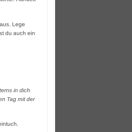
 aus. Lege
st du auch ein
erns in dich
n Tag mit der
intuch.