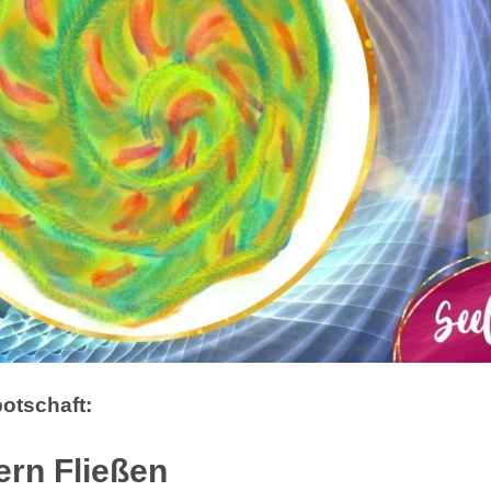
otschaft:
ern Fließen