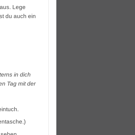
 aus. Lege
st du auch ein
erns in dich
n Tag mit der
intuch.
entasche.)
t sehen