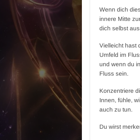
Wenn dich diese
innere Mitte z
dich selbst au
Vielleicht hast
Umfeld im Flus
und wenn du in 
Fluss sein.
Konzentriere d
Innen, fühle, w
auch zu tun.
Du wirst merken