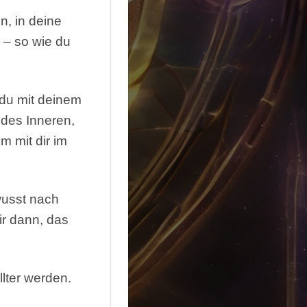
n, in deine
 – so wie du
 du mit deinem
 des Inneren,
m mit dir im
wusst nach
ir dann, das
llter werden.