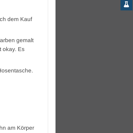
ach dem Kauf
tfarben gemalt
t okay. Es
 Hosentasche.
ihn am Körper