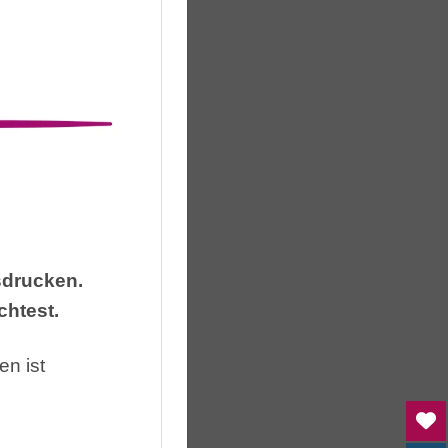
sdrucken.
chtest.
n ist