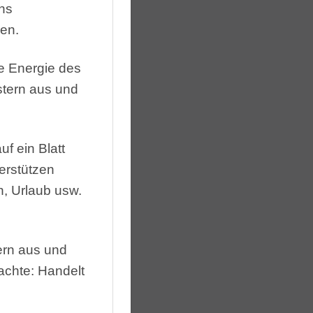
ns
en.
ie Energie des
tern aus und
uf ein Blatt
erstützen
n, Urlaub usw.
rn aus und
achte: Handelt