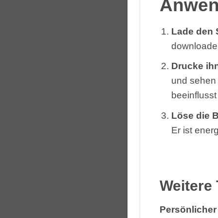
Anwen
Lade den 
downloade
Drucke ih
und sehen 
beeinflusst
Löse die 
Er ist ener
Weitere
Persönlicher