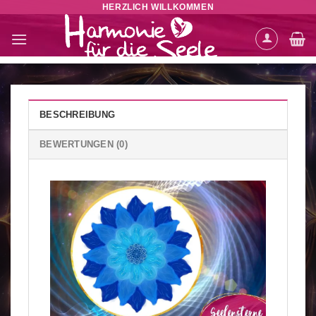
HERZLICH WILLKOMMEN
Zum
Inhalt
springen
BESCHREIBUNG
BEWERTUNGEN (0)