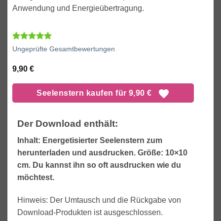
Anwendung und Energieübertragung.
Bewertet
1
Ungeprüfte Gesamtbewertungen
mit
5.00
von 5,
9,90
€
basierend
auf
Kundenbewertung
Seelenstern kaufen für 9,90 €
Der Download enthält:
Inhalt: Energetisierter Seelenstern zum
herunterladen und ausdrucken. Größe: 10×10
cm. Du kannst ihn so oft ausdrucken wie du
möchtest.
Hinweis: Der Umtausch und die Rückgabe von
Download-Produkten ist ausgeschlossen.