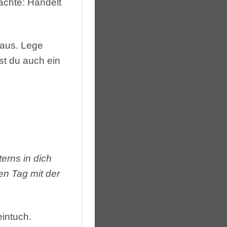
achte: Handelt
 aus. Lege
st du auch ein
erns in dich
n Tag mit der
intuch.