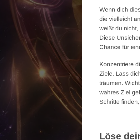
Wenn dich dies
die vielleicht 
weißt du nicht
Diese Unsicher
Chance für ein
Konzentriere d
Ziele. Lass dic
träumen. Wichti
wahres Ziel ge
Schritte finden
Löse dei