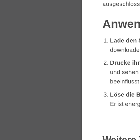
ausgeschloss
Anwen
Lade den 
downloade
Drucke ih
und sehen 
beeinflusst
Löse die 
Er ist ener
Weitere