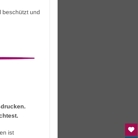
 beschützt und
sdrucken.
chtest.
n ist