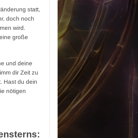
änderung statt,
ehr, doch noch
mmen wird.
 eine große
he und deine
imm dir Zeit zu
t. Hast du dein
ie nötigen
ensterns: