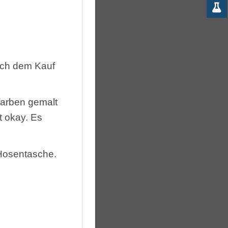
ach dem Kauf
tfarben gemalt
t okay. Es
 Hosentasche.