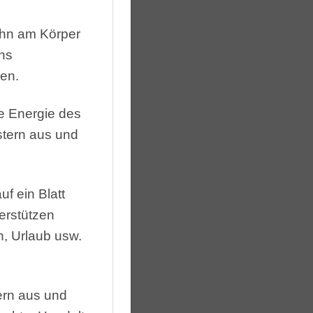
ihn am Körper
ns
en.
ie Energie des
tern aus und
uf ein Blatt
erstützen
n, Urlaub usw.
rn aus und