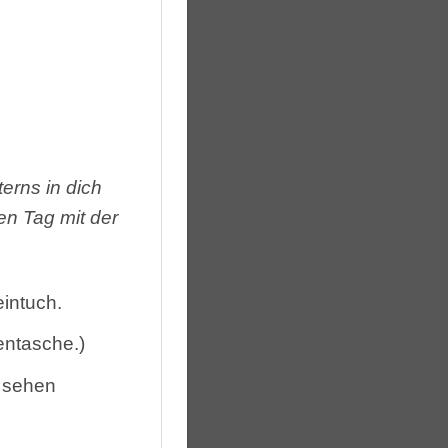
erns in dich
n Tag mit der
intuch.
entasche.)
t sehen