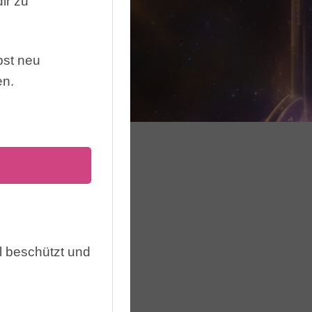
dir zu
bst neu
en.
 beschützt und