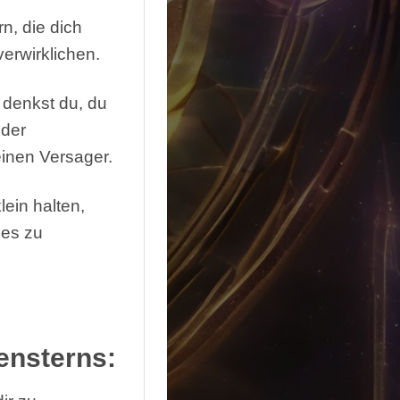
n, die dich
erwirklichen.
t denkst du, du
oder
 einen Versager.
ein halten,
ies zu
ensterns: