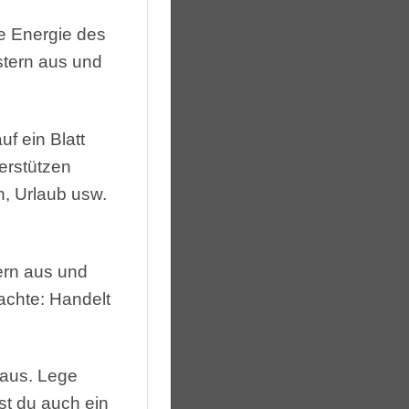
ie Energie des
tern aus und
uf ein Blatt
erstützen
n, Urlaub usw.
rn aus und
achte: Handelt
 aus. Lege
st du auch ein