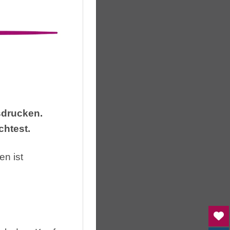
sdrucken.
chtest.
n ist