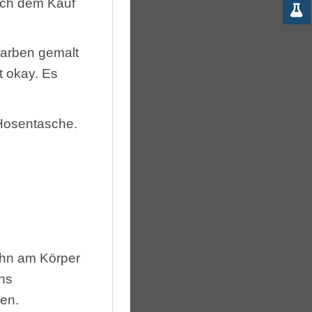
ach dem Kauf
tfarben gemalt
t okay. Es
 Hosentasche.
ihn am Körper
ns
en.